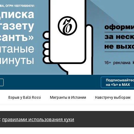
Реклама в «Ъ» www.kommersant.ru/ad
Взрыв у Balzi Rossi
Мигранты в Испании
Навстречу выборам
с
правилами использования куки