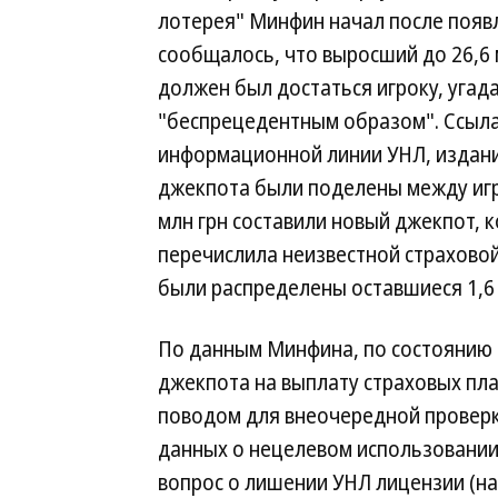
лотерея" Минфин начал после появл
сообщалось, что выросший до 26,6 
должен был достаться игроку, угад
"беспрецедентным образом". Ссыла
информационной линии УНЛ, издание
джекпота были поделены между игр
млн грн составили новый джекпот, к
перечислила неизвестной страховой 
были распределены оставшиеся 1,6 
По данным Минфина, по состоянию 
джекпота на выплату страховых пла
поводом для внеочередной проверк
данных о нецелевом использовании 
вопрос о лишении УНЛ лицензии (н