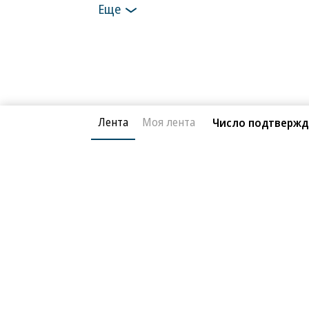
Еще
Лента
Моя лента
Число подтвержде