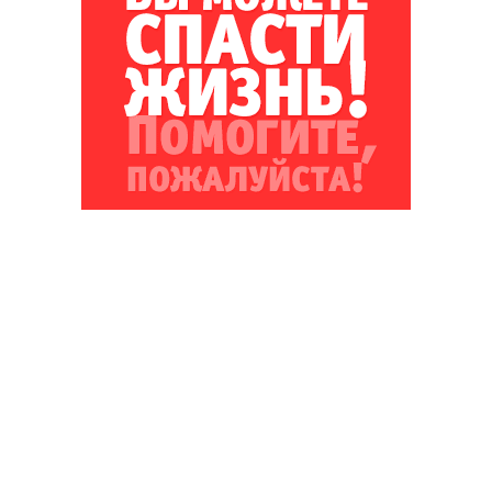
Благотворительный фонд
18+ реклама
О «Коммерсанте»
Android
Архив
Обратная связь
Контакты
Правовая информация
Реклама
E-mail рассылки
Вакансии