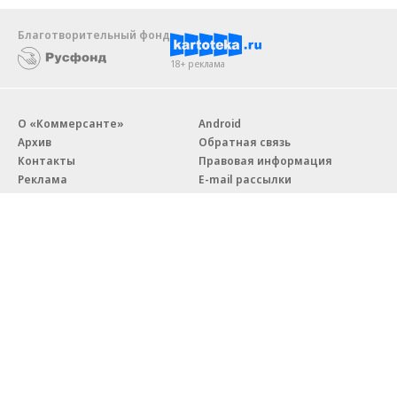
Благотворительный фонд
18+ реклама
О «Коммерсанте»
Android
Архив
Обратная связь
Контакты
Правовая информация
Реклама
E-mail рассылки
Вакансии
18+
© АО «Коммерсантъ». 127006, Москва, Оружейный переулок д. 41,
тел. +7 (495) 797-69-70.
Сетевое издание «Коммерсантъ» (доменное имя сайта:
kommersant.ru) зарегистрировано Федеральной службой
по надзору в сфере связи, информационных технологий и массовых
коммуникаций (Роскомнадзор), регистрационный номер и дата