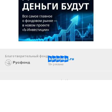
Благотворительный фонд
18+ реклама
О «Коммерсанте»
Android
Архив
Обратная связь
Контакты
Правовая информация
Реклама
E-mail рассылки
Вакансии