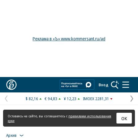
Реклама в «Ъ» www.kommersant.ru/ad
Коммерсантъ
Вход
$ 82,16
€ 94,83
¥ 12,23
IMOEX 2281,31
Предыдущая
С
страница
с
Оставаясь на сайте, вы соглашаетесь с
правилами использования
ОК
куки
Архив