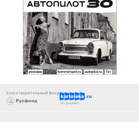
Благотворительный фонд
18+ реклама
О «Коммерсанте»
Android
Архив
Обратная связь
Контакты
Правовая информация