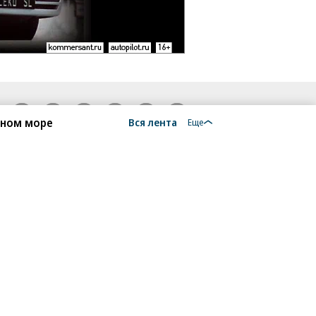
18+
рном море
Вся лента
Еще
алы, новости компаний, материалы с пометкой
общение» опубликованы на коммерческой основе.
ся рекомендательные технологии.
Подробнее