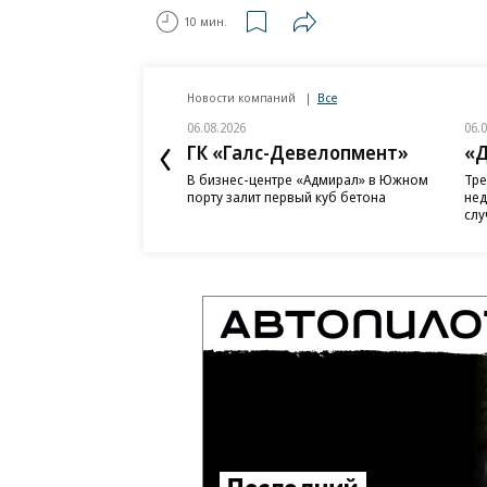
10 мин.
Новости компаний
Все
06.08.2026
06.
ГК «Галс-Девелопмент»
«Д
В бизнес-центре «Адмирал» в Южном
Тре
порту залит первый куб бетона
нед
слу