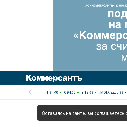
Коммерсантъ
$ 81,40
€ 94,05
¥ 12,08
IMOEX 2285,88
Предыдущая
страница
Оставаясь на сайте, вы соглашаетесь 