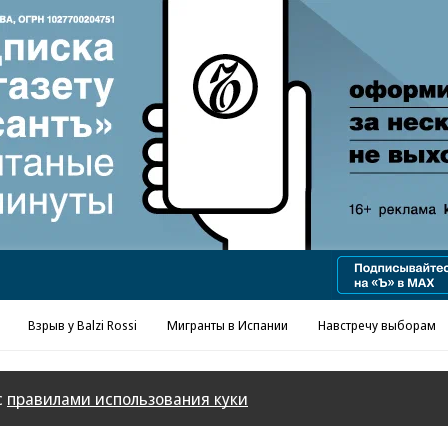
Реклама в «Ъ» www.kommersant.ru/ad
Взрыв у Balzi Rossi
Мигранты в Испании
Навстречу выборам
с
правилами использования куки