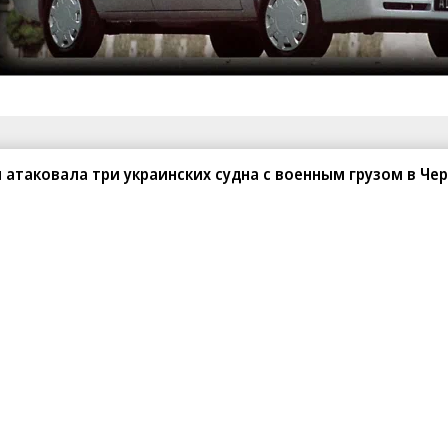
санте»
Реклама
Обратная связь
 атаковала три украинских судна с военным грузом в Че
Вакансии
Правовая информация
Android
E-mail рассылки
реулок д. 41,
тел. +7 (495) 797-69-70.
Партнерские проекты/матери
«Промо» и «Официальное со
а: kommersant.ru) зарегистрировано
нформационных технологий
На kommersant.ru применяют
ционный номер и дата принятия
1 октября 2019 г.