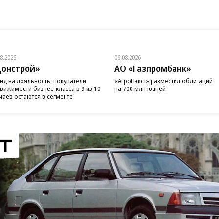
08.2026
06.08.2026
онстрой»
АО «Газпромбанк»
нд на лояльность: покупатели
«АгроНэкст» разместил облигаций
вижимости бизнес-класса в 9 из 10
на 700 млн юаней
чаев остаются в сегменте