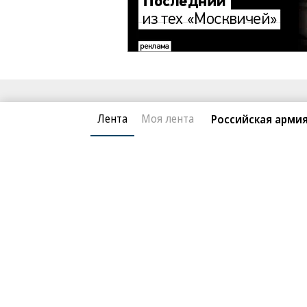
Благотворительный фонд
О «Коммер
Лента
Моя лента
Российская армия
Архив
Контакты
18+ реклама
© АО «Коммерсантъ». 127006, Москва, Оружейный пе
Сетевое издание «Коммерсантъ» (доменное имя сайт
Федеральной службой по надзору в сфере связи, и
и массовых коммуникаций (Роскомнадзор), регистра
решения о регистрации: серия
Эл № ФС77-76922
от 1