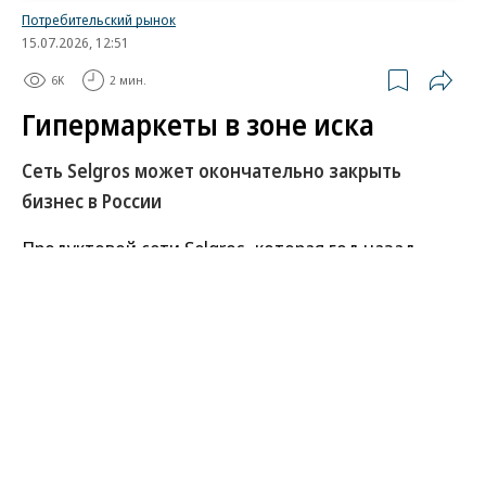
Потребительский рынок
15.07.2026, 12:51
6K
2 мин.
Гипермаркеты в зоне иска
Сеть Selgros может окончательно закрыть
бизнес в России
Продуктовой сети Selgros, которая год назад
закрыла все свои гипермаркеты в России,
возможно, придется окончательно
расформировать свой местный бизнес.
Операционная компания ритейлера,
столкнувшись с финансовыми трудностями,
может быть признана банкротом по заявлению
контрагента.