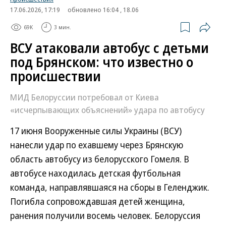
Татьяна Ким прокомментировала атаки на склады
Wildberries
Происшествия
17.06.2026, 17:19
обновлено 16:04 , 18.06
69K
3 мин.
ВСУ атаковали автобус с детьми
под Брянском: что известно о
происшествии
МИД Белоруссии потребовал от Киева
«исчерпывающих объяснений» удара по автобусу
17 июня Вооруженные силы Украины (ВСУ)
нанесли удар по ехавшему через Брянскую
область автобусу из белорусского Гомеля. В
автобусе находилась детская футбольная