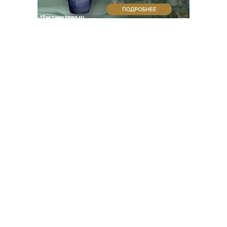
Благотворительный фонд
18+ реклама
О «Коммерсанте»
Android
Архив
Обратная связь
Контакты
Правовая информация
Реклама
E-mail рассылки
Вакансии
18+
© АО «Коммерсантъ». 127006, Москва, Оружейный переулок д. 41,
тел. +7 (495) 797-69-70.