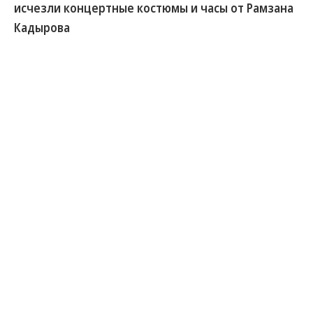
исчезли концертные костюмы и часы от Рамзана
Кадырова
Как стало известно “Ъ”, в Генпрокуратуру
обратился отец трагически погибшего весной
2024 года оперного певца Евгения Кунгурова. Он
просит выяснить судьбу 14 концертных костюмов
и пары дорогостоящих наручных часов,
подаренных его сыну главой Чечни Рамзаном
Кадыровым и министром внутренних дел
Владимиром Колокольцевым. Кунгуров-старший
настаивает, что его сын не покончил с собой, а
стал жертвой умышленного убийства,
замаскированного под суицид, вещи же были
похищены.