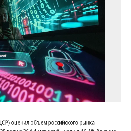
Фо
Иг
Ив
Ко
ЦСР) оценил объем российского рынка