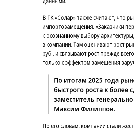
данными.
В ГК «Солар» также считают, что р
импортозамещения. «Заказчики пе
к осознанному выбору архитектуры
в компании. Там оценивают рост рын
руб., и связывают рост прежде всег
только с эффектом замещения зар
По итогам 2025 года ры
быстрого роста к более
заместитель генеральног
Максим Филиппов.
По его словам, компании стали жес