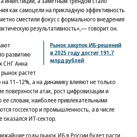
та инвестиций, а заметным трендом стало
ия как самоцели на прикладную эффективность
аметно сместили фокус с формального внедрения
актическую результативность»,— говорит он.
дают
Рынок закупок ИБ-решений
в 2025 году достиг 191,7
по развитию
млрд рублей
х СНГ Анна
 рынок растет
 на 11–12%, а на динамику влияют не только
е поверхности атак, рост цифровизации и
о ее словам, наиболее привлекательными
тся госсектор и промышленность, а в числе
 оказался ИТ-сектор.
лижайшие годы рынок ИБ в России будет расти