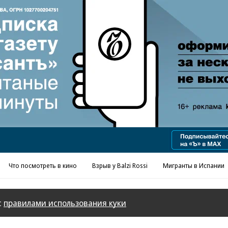
Реклама в «Ъ» www.kommersant.ru/ad
Что посмотреть в кино
Взрыв у Balzi Rossi
Мигранты в Испании
с
правилами использования куки