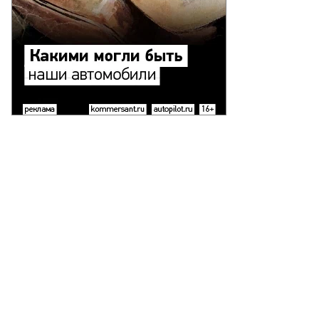
то:
орь
анко,
ммерсантъ