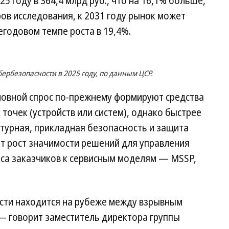
 году в 364,4 млрд руб., что на 16,1% больше,
ров исследования, к 2031 году рынок может
негодовом темпе роста в 19,4%.
бербезопасности в 2025 году, по данным ЦСР.
сновной спрос по-прежнему формируют средства
точек (устройств или систем), однако быстрее
ктурная, прикладная безопасность и защита
т рост значимости решений для управления
еса заказчиков к сервисным моделям — MSSP,
сти находится на рубеже между взрывным
— говорит заместитель директора группы