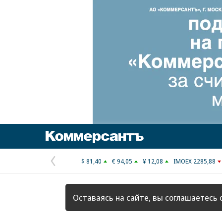
Коммерсантъ
$ 81,40
€ 94,05
¥ 12,08
IMOEX 2285,88
Предыдущая
страница
Оставаясь на сайте, вы соглашаетесь 