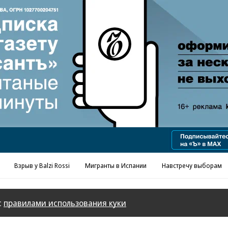
Реклама в «Ъ» www.kommersant.ru/ad
Взрыв у Balzi Rossi
Мигранты в Испании
Навстречу выборам
с
правилами использования куки