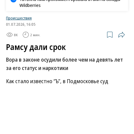
Wildberries
Происшествия
01.07.2026, 16:05
8K
2 мин.
Рамсу дали срок
Вора в законе осудили более чем на девять лет
за его статус и наркотики
Как стало известно “Ъ”, в Подмосковье суд
приговорил к девяти годам и трем месяцам
колонии строгого режима влиятельного вора в
законе Сергея Браженского (в прошлом Левашов).
В криминальных кругах он известен как Рамс и
близкий соратник Олега Медведева (Шишкан,
Олег Раменский), недавно осужденного на