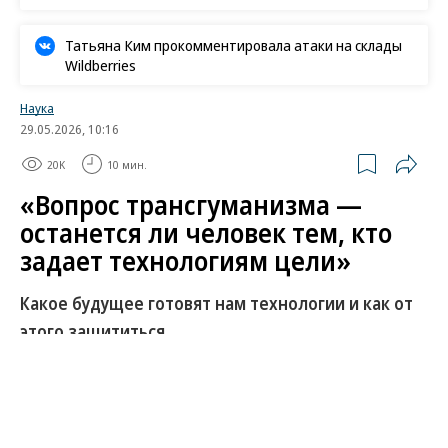
Татьяна Ким прокомментировала атаки на склады
Wildberries
Наука
29.05.2026, 10:16
20K
10 мин.
«Вопрос трансгуманизма —
останется ли человек тем, кто
задает технологиям цели»
Какое будущее готовят нам технологии и как от
этого защититься
Сохраним ли мы субъектность на фоне
автоматизации интеллекта? Достигнем ли
настоящего «цифрового бессмертия»? Окажется