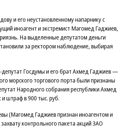
дову и его неустановленному напарнику с
щий иноагент и экстремист Магомед Гаджиев,
риязнь. На выделенные депутатом деньги
становили за ректором наблюдение, выбирая
с-депутат Госдумы и его брат Ахмед Гаджиев —
го морского торгового порта были признаны
депутат Народного собрания республики Ахмед
и штраф в 900 тыс. руб.
евы (Магомед Гаджиев признан иноагентом и
 захвату контрольного пакета акций ЗАО