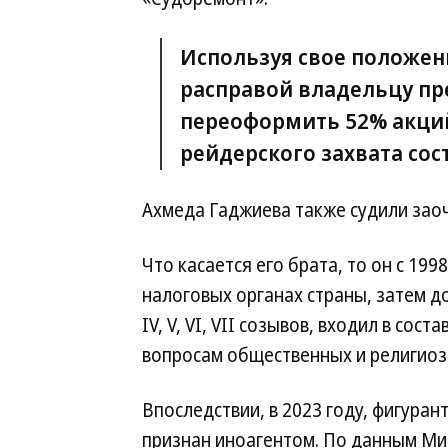
Используя свое положен
расправой владельцу пр
переоформить 52% акций
рейдерского захвата сос
Ахмеда Гаджиева также судили заоч
Что касается его брата, то он с 19
налоговых органах страны, затем д
IV, V, VI, VII созывов, входил в со
вопросам общественных и религио
Впоследствии, в 2023 году, фигуран
признан иноагентом. По данным Ми