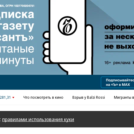
Реклама в «Ъ» www.kommersant.ru/ad
281,31
Что посмотреть в кино
Взрыв у Balzi Rossi
Мигранты в
с
правилами использования куки