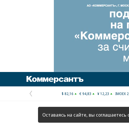
Коммерсантъ
$ 82,16
€ 94,83
¥ 12,23
IMOEX 2
Предыдущая
страница
Оставаясь на сайте, вы соглашаетесь 