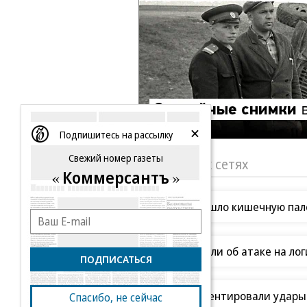
Подпишитесь на рассылку
Свежий номер газеты
«Ъ» в социальных сетях
Коммерсантъ
Роскачество нашло кишечную пало
В Ozon рассказали об атаке на ло
ПОДПИСАТЬСЯ
В ООН прокомментировали удары В
Спасибо, не сейчас