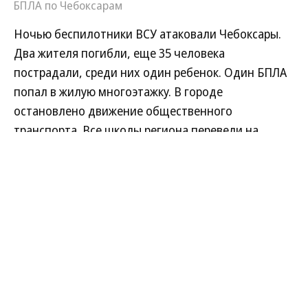
БПЛА по Чебоксарам
Ночью беспилотники ВСУ атаковали Чебоксары.
Два жителя погибли, еще 35 человека
пострадали, среди них один ребенок. Один БПЛА
попал в жилую многоэтажку. В городе
остановлено движение общественного
транспорта. Все школы региона перевели на
дистанционное обучение. Главное о
произошедшем — в подборке «Ъ».
Развернуть на
Читать полностью