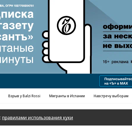
Реклама в «Ъ» www.kommersant.ru/ad
Взрыв у Balzi Rossi
Мигранты в Испании
Навстречу выборам
с
правилами использования куки