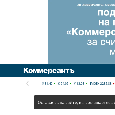
Коммерсантъ
$ 81,40
€ 94,05
¥ 12,08
IMOEX 2285,88
Предыдущая
страница
Оставаясь на сайте, вы соглашаетесь 