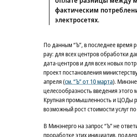
оплате разницы между 
фактическим потреблени
электросетях.
По данным “Ъ”, в последнее время р
pay: для всех центров обработки д
дата-центров и для всех новых пот
проект постановления министерству
апреля (
см. “Ъ” от 10 марта
). Минэн
целесообразность введения этого 
Крупная промышленность и ЦОДы ра
возможный рост стоимости услуг по
В Минэнерго на запрос “Ъ” не ответ
проработке этих инициатив, подд