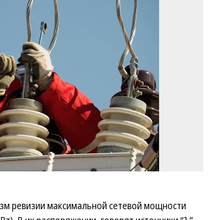
Фо
Ев
Па
Ко
изм ревизии максимальной сетевой мощности