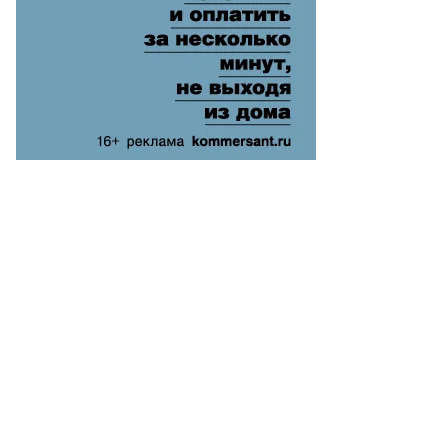
то:
гений
вленко,
ммерсантъ