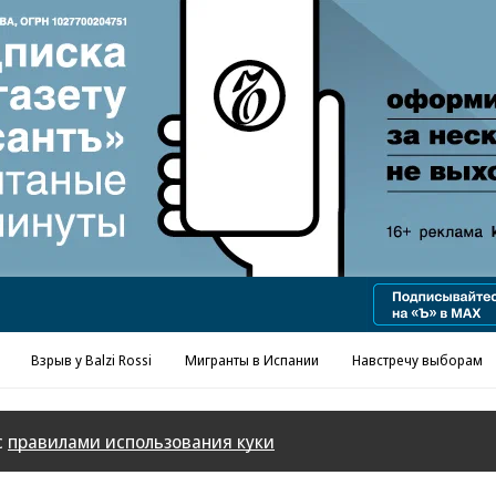
Реклама в «Ъ» www.kommersant.ru/ad
Взрыв у Balzi Rossi
Мигранты в Испании
Навстречу выборам
с
правилами использования куки