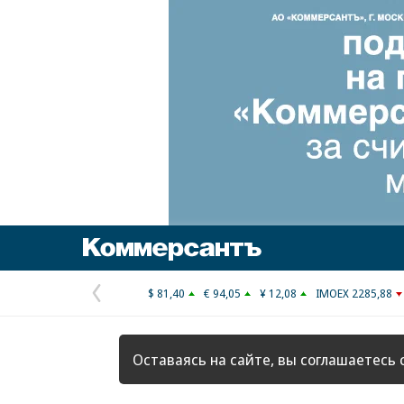
Коммерсантъ
$ 81,40
€ 94,05
¥ 12,08
IMOEX 2285,88
Предыдущая
страница
Оставаясь на сайте, вы соглашаетесь 