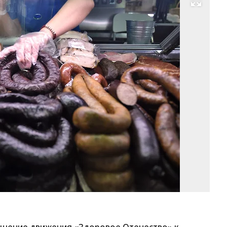
Развернуть на весь экран
Фо
И
Бу
Ко