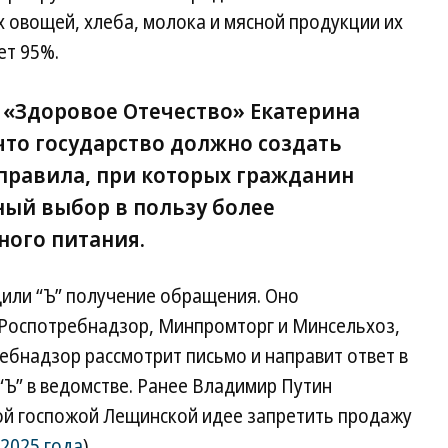
ях овощей, хлеба, молока и мясной продукции их
ет 95%.
«Здоровое Отечество» Екатерина
что государство должно создать
правила, при которых гражданин
ный выбор в пользу более
ного питания.
дили “Ъ” получение обращения. Оно
 Роспотребнадзор, Минпромторг и Минсельхоз,
ребнадзор рассмотрит письмо и направит ответ в
Ъ” в ведомстве. Ранее Владимир Путин
ой госпожой Лещинской идее запретить продажу
 2025 года
).