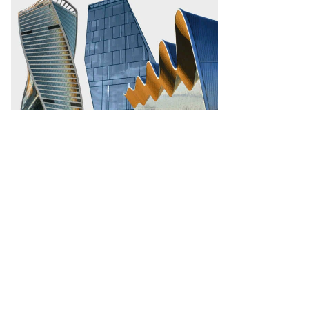
то:
рина
жор,
ммерсантъ