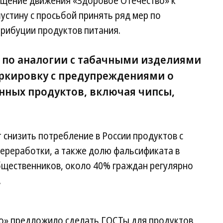
ащение движения «Здоровое Отечество» к
стину с просьбой принять ряд мер по
трибуции продуктов питания.
 по аналогии с табачными изделиями
ркировку с предупреждениями о
нных продуктов, включая чипсы,
 снизить потребление в России продуктов с
реработки, а также долю фальсификата в
щественников, около 40% граждан регулярно
.
о» предложило сделать ГОСТы для продуктов