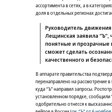
ассортимента в сетях, а в категори
доля в отдельных регионах достига
Руководитель движения 
Лещинская заявила “Ъ”, 
понятные и прозрачные 
сможет сделать осознан
качественного и безопас
В аппарате правительства подтвер
перенаправлено на рассмотрение в
куда “Ъ” направил запросы. Роспот
установленном порядке, сообщили “
одобрительно отнесся к высказанн
вейпов в России (
см. “Ъ” от 6 ноября