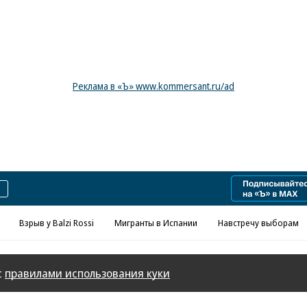
Реклама в «Ъ» www.kommersant.ru/ad
Взрыв у Balzi Rossi
Мигранты в Испании
Навстречу выборам
с
правилами использования куки