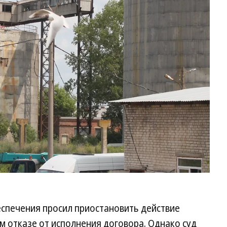
Фо
Р
Яр
Ко
еспечения просил приостановить действие
 отказе от исполнения договора. Однако суд