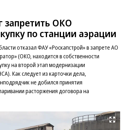
г запретить ОКО
купку по станции аэрации
ласти отказал ФАУ «Роскапстрой» в запрете АО
тор» (ОКО, находится в собственности
упку на второй этап модернизации
А). Как следует из карточки дела,
нподрядчик не добился принятия
спаривании расторжения договора на
Развернуть на весь экран