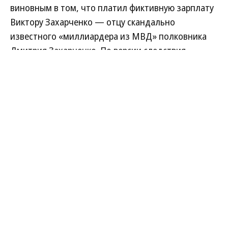
виновным в том, что платил фиктивную зарплату
Виктору Захарченко — отцу скандально
известного «миллиардера из МВД» полковника
Дмитрия Захарченко. По версии следствия,
зарплата отца была завуалированной взяткой
полицейскому за покровительство банку.
Развернуть на
Читать полностью
Новости компаний
Все
07.08.2026
07.08.2026