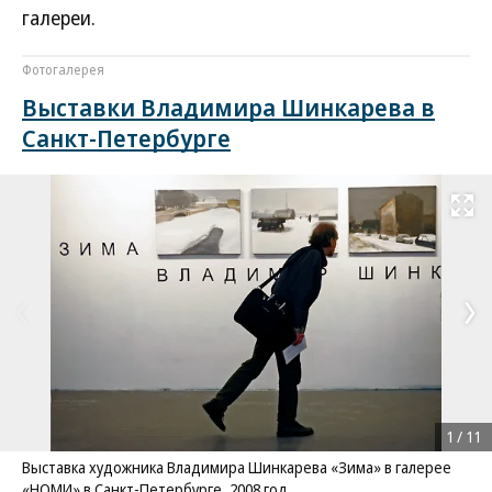
галереи.
Фотогалерея
Выставки Владимира Шинкарева в
Санкт-Петербурге
Развернуть на
1
/
11
Выставка художника Владимира Шинкарева «Зима» в галерее
«НОМИ» в Санкт-Петербурге, 2008 год