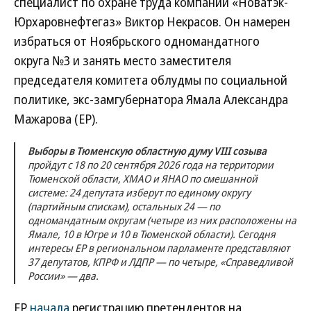
специалист по охране труда компании «Новатэк-
Юрхаровнефтегаз» Виктор Некрасов. Он намерен
избраться от Ноябрьского одномандатного
округа №3 и занять место заместителя
председателя комитета облудмы по социальной
политике, экс-замгубернатора Ямала Александра
Мажарова (ЕР).
Выборы в Тюменскую областную думу VIII созыва
пройдут с 18 по 20 сентября 2026 года на территории
Тюменской области, ХМАО и ЯНАО по смешанной
системе: 24 депутата изберут по единому округу
(партийным спискам), остальных 24 — по
одномандатным округам (четыре из них расположены на
Ямале, 10 в Югре и 10 в Тюменской области). Сегодня
интересы ЕР в региональном парламенте представляют
37 депутатов, КПРФ и ЛДПР — по четыре, «Справедливой
России» — два.
ЕР
начала
регистрацию претендентов на