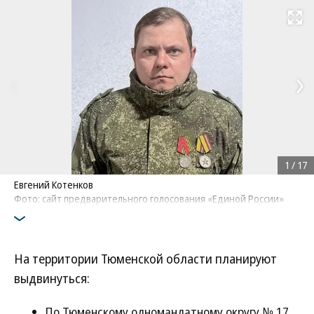
Развернуть на
1
/
17
Евгений Котенков
Фото: сайт предварительного голосования «Единой России»
На территории Тюменской области планируют
выдвинуться:
По Тюменскому одномандатному округу № 17