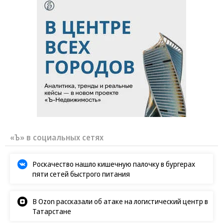
ВСУ точно получат десятки тысяч новых
солдат
Путин озвучил итоговый план СВО
Заставим раскаяться: союзник России
дал грозное обещание
Зеленский неожиданно высказался о
возвращении Крыма