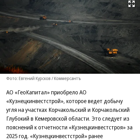
Развернуть на
Фото: Евгений Курсков / Коммерсантъ
АО «ГеоКапитал» приобрело АО
«Кузнецкинвестстрой», которое ведет добычу
угля на участках Корчакольский и Корчакольский
Глубокий в Кемеровской области. Это следует из
пояснений к отчетности «Кузнецкинвестстроя» за
2025 год. «Кузнецкинвестстрой» ранее