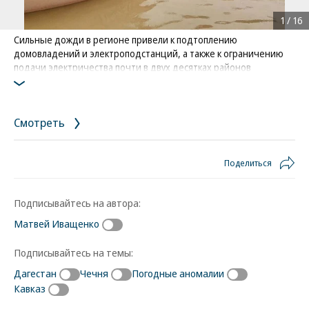
1
/
16
Сильные дожди в регионе привели к подтоплению
домовладений и электроподстанций, а также к ограничению
подачи электричества почти в двух десятках районов
республики
Фото: Russian Emergency Ministry Press Service / AP
Смотреть
Поделиться
Подписывайтесь на автора:
Матвей Иващенко
Подписывайтесь на темы:
Дагестан
Чечня
Погодные аномалии
Кавказ