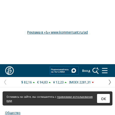
Реклама в «Ъ» www.kommersant.ru/ad
Коммерсантъ
Вход
$ 82,16
€ 94,83
¥ 12,23
IMOEX 2281,31
Предыдущая
С
страница
с
Оставаясь на сайте, вы соглашаетесь с
правилами использования
ОК
куки
Общество