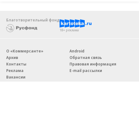
Благотворительный фонд
18+ реклама
О «Коммерсанте»
Android
Архив
Обратная связь
Контакты
Правовая информация
Реклама
E-mail рассылки
Вакансии
18+
© АО «Коммерсантъ». 127006, Москва, Оружейный переулок д. 41,
тел. +7 (495) 797-69-70.
Сетевое издание «Коммерсантъ» (доменное имя сайта:
kommersant.ru) зарегистрировано Федеральной службой
по надзору в сфере связи, информационных технологий и массовых