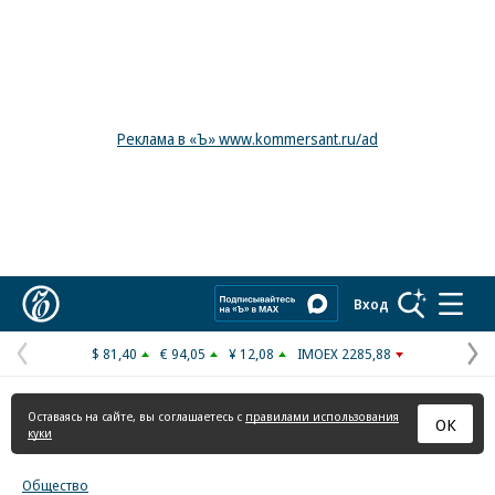
Реклама в «Ъ» www.kommersant.ru/ad
Коммерсантъ
Вход
$ 81,40
€ 94,05
¥ 12,08
IMOEX 2285,88
Предыдущая
С
страница
с
Оставаясь на сайте, вы соглашаетесь с
правилами использования
ОК
куки
Общество