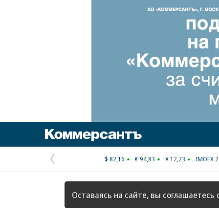
Коммерсантъ
$ 82,16
€ 94,83
¥ 12,23
IMOEX 2
Предыдущая
страница
Оставаясь на сайте, вы соглашаетесь 