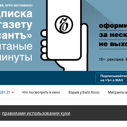
Реклама в «Ъ» www.kommersant.ru/ad
281,31
Что посмотреть в кино
Взрыв у Balzi Rossi
Мигранты в
с
правилами использования куки