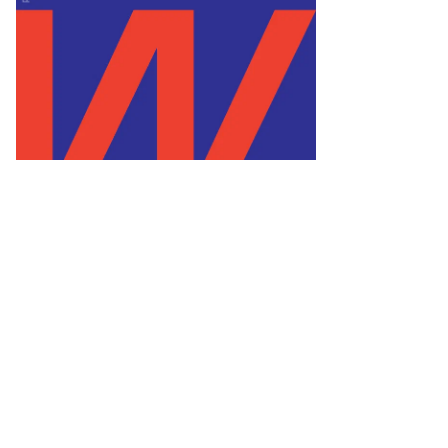
гений
вленко,
ммерсантъ