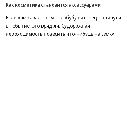
Как косметика становится аксессуарами
Если вам казалось, что лабубу наконец-то канули
в небытие, это вряд ли. Судорожная
необходимость повесить что-нибудь на сумку
приобрела иную форму: теперь вместо
причудливых фигурок модницы дополняют образ
бьюти-баночками.