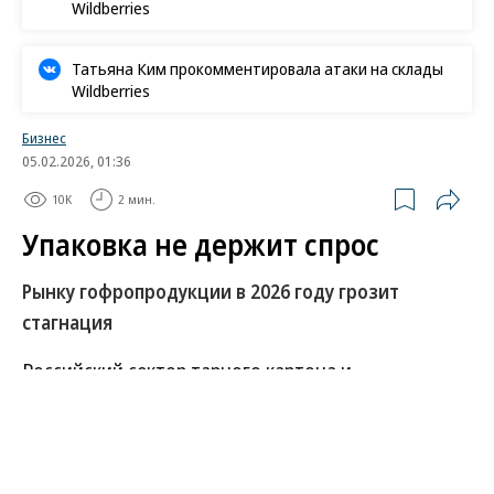
Wildberries
Татьяна Ким прокомментировала атаки на склады
Wildberries
Бизнес
05.02.2026, 01:36
10K
2 мин.
Упаковка не держит спрос
Рынку гофропродукции в 2026 году грозит
стагнация
Российский сектор тарного картона и
гофропродукции в 2026 году может столкнуться со
стагнацией. Переизбыток производства в
условиях слабого спроса уже оказывает давление
на цены, притом что ряд участников рынка