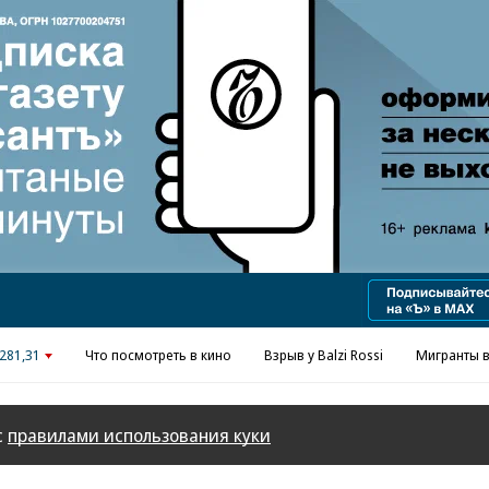
Реклама в «Ъ» www.kommersant.ru/ad
281,31
Что посмотреть в кино
Взрыв у Balzi Rossi
Мигранты в
с
правилами использования куки