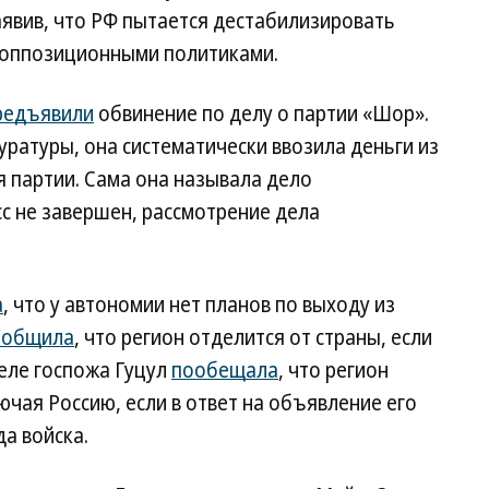
заявив, что РФ пытается дестабилизировать
 оппозиционными политиками.
редъявили
обвинение по делу о партии «Шор».
ратуры, она систематически ввозила деньги из
 партии. Сама она называла дело
с не завершен, рассмотрение дела
а
, что у автономии нет планов по выходу из
ообщила
, что регион отделится от страны, если
еле госпожа Гуцул
пообещала
, что регион
ючая Россию, если в ответ на объявление его
а войска.