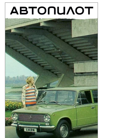
гения
цул
то:
рина
жор,
ммерсантъ