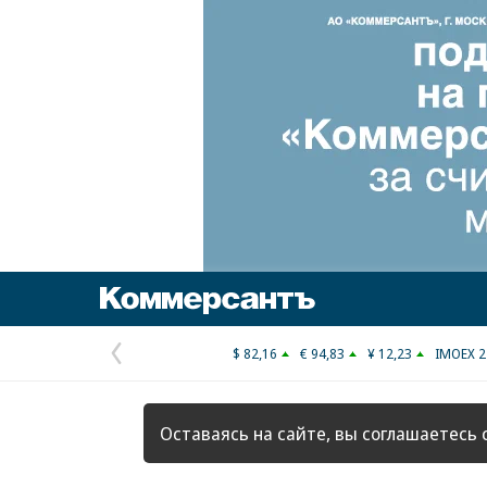
Коммерсантъ
$ 82,16
€ 94,83
¥ 12,23
IMOEX 2
Предыдущая
страница
Оставаясь на сайте, вы соглашаетесь 