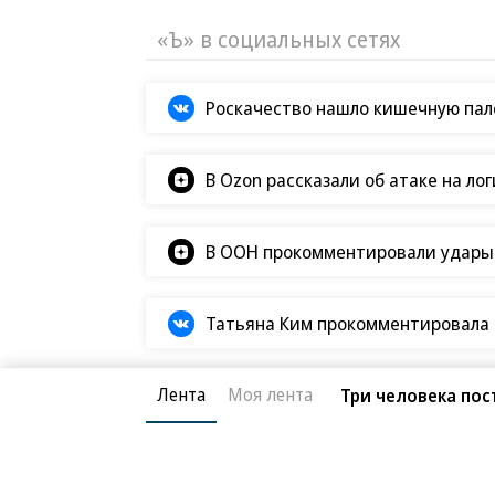
«Ъ» в социальных сетях
Роскачество нашло кишечную пало
В Ozon рассказали об атаке на ло
В ООН прокомментировали удары В
Татьяна Ким прокомментировала а
Лента
Моя лента
Три человека пос