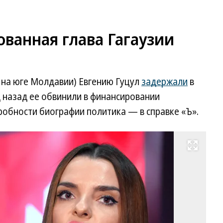
ованная глава Гагаузии
и на юге Молдавии) Евгению Гуцул
задержали
в
д назад ее обвинили в финансировании
обности биографии политика — в справке «Ъ».
Развернуть на весь экран
Ев
Гу
Фо
И
Бу
Ко