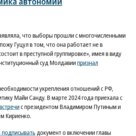
мика автономии
аявляла, что выборы прошли с многочисленными
ожу Гуцул в том, что она работает не в
остоит в преступной группировке», имея в виду
онституционный суд Молдавии
признал
необходимости укрепления отношений с РФ,
тику Майи Санду. В марте 2024 года приехала с
встречи
с президентом Владимиром Путиным и
м Кириенко.
ь подписывать
документ о включении главы