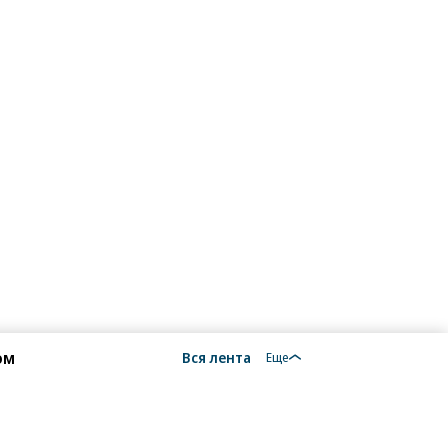
ом
Вся лента
Еще