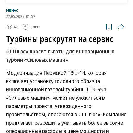
В «Совете рынка» (регулятор энергорынков)
Бизнес
22.05.2026, 01:52
сообщили “Ъ”, что возможность переноса ввода в
эксплуатацию модернизированного блока №1
6K
3 мин.
Пермской ГРЭС «Интер РАО» была предусмотрена
Турбины раскрутят на сервис
постановлением правительства от 20 мая 2022
«Т Плюс» просит льготы для инновационных
года, принятого на фоне ужесточения санкций
турбин «Силовых машин»
против РФ. В «Совете рынка» уточнили, что
компания не будет выплачивать штраф за
Модернизация Пермской ТЭЦ-14, которая
отсрочку. В «Интер РАО» и «Силовых машинах»
включает установку головного образца
отказались от комментариев.
инновационной газовой турбины ГТЭ-65.1
«Силовых машин», может не уложиться в
Юристы выделяют два важных момента в
параметры проекта, утвержденного
этом споре.
правительством, опасаются в «Т Плюс». Компания
предлагает разрешить учитывать более высокие
Во-первых, часть неустойки была отменена,
операционные расходы в цене мощности и
поскольку из ее расчета суд исключил период с