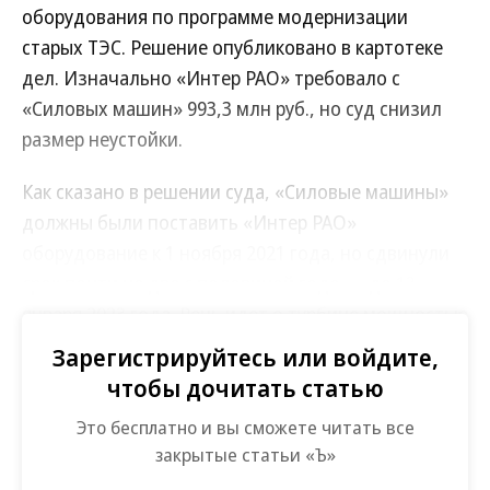
оборудования по программе модернизации
старых ТЭС. Решение опубликовано в картотеке
дел. Изначально «Интер РАО» требовало с
«Силовых машин» 993,3 млн руб., но суд снизил
размер неустойки.
Как сказано в решении суда, «Силовые машины»
должны были поставить «Интер РАО»
оборудование к 1 ноября 2021 года, но сдвинули
срок почти на два с половиной года — до 13
января 2023 года. Речь идет о турбине мощностью
850 МВт для Пермской ГРЭС, четвертой
Зарегистрируйтесь или войдите,
крупнейшей теплоэлектростанции в России.
чтобы дочитать статью
Энергоблок №1 должны были ввести в
Это бесплатно и вы сможете читать все
эксплуатацию 1 января 2023 года, но начало
закрытые статьи «Ъ»
поставки мощности сдвинулось на ноябрь.