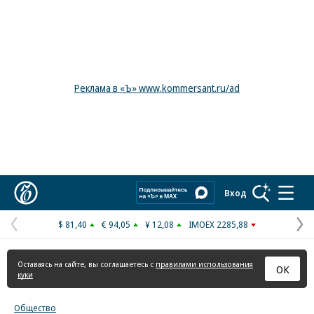
Реклама в «Ъ» www.kommersant.ru/ad
Коммерсантъ
Вход
$ 81,40
€ 94,05
¥ 12,08
IMOEX 2285,88
Предыдущая
С
страница
с
Оставаясь на сайте, вы соглашаетесь с
правилами использования
ОК
куки
Общество