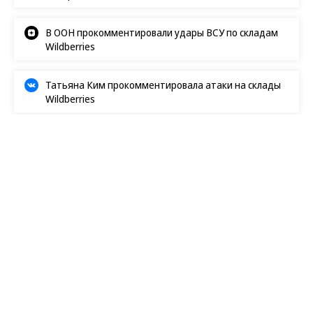
В ООН прокомментировали удары ВСУ по складам
Wildberries
Татьяна Ким прокомментировала атаки на склады
Wildberries
Общество
18.02.2025, 01:13
2K
2 мин.
Детей мигрантов выявят и
образуют
МВД хочет обмениваться с Минпросвещения
данными о несовершеннолетних иностранцах
Полиция и образовательные учреждения будут