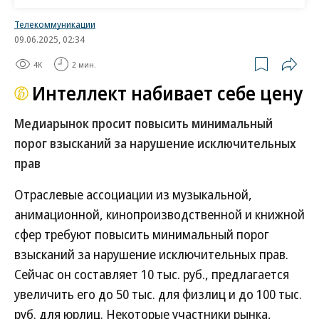
недополученной выручки», оценивают в «Эксмо».
Телекоммуникации
09.06.2025, 02:34
Как медиахолдинги компенсируют
4K
2 мин.
недополученную от сериалов прибыль через
суд
Интеллект набивает себе цену
В компании уточняют, что включение
Медиарынок просит повысить минимальный
издательств в антипиратский меморандум в
порог взысканий за нарушение исключительных
сентябре прошлого года пока не дало ожидаемых
прав
результатов. В процессе работы выяснилось, что
Отраслевые ассоциации из музыкальной,
реестр пиратских ссылок разрабатывался как софт
анимационной, кинопроизводственной и книжной
исключительно для нужд кинокомпаний (для
сфер требуют повысить минимальный порог
видеоконтента) и совершенно не учитывал
взысканий за нарушение исключительных прав.
специфику книг, объясняет глава АЗАПИ Максим
Сейчас он составляет 10 тыс. руб., предлагается
Рябыко. По его словам, платформа реестра будет
увеличить его до 50 тыс. для физлиц и до 100 тыс.
доработана: «На данный момент объявлены
руб. для юрлиц. Некоторые участники рынка,