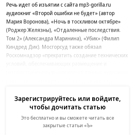
Речь идет об изъятии с сайта mp3-gorilla.ru
аудиокниг «Второй ошибки не будет» (автор
Мария Воронова), «Ночь в тоскливом октябре»
(Роджер Желязны), «Отдаленные последствия.
Том 2» (Александра Маринина), «Убик» (Филип
Киндред Дик). Мосгорсуд также обязал
Роскомнадзор «прекратить создание технических
условий, обеспечивающих размещение и
распространение» вышеперечисленных аудиокниг
в интернете, уточняется в определении суда. “Ъ”
убедился, что указанные выше произведения
были удалены. Сам иск был подан издательством
Зарегистрируйтесь или войдите,
31 июня к А. Л. Антохину.
чтобы дочитать статью
Это бесплатно и вы сможете читать все
В «Эксмо» уточнили, что интересы
закрытые статьи «Ъ»
издательства представляет Ассоциация по