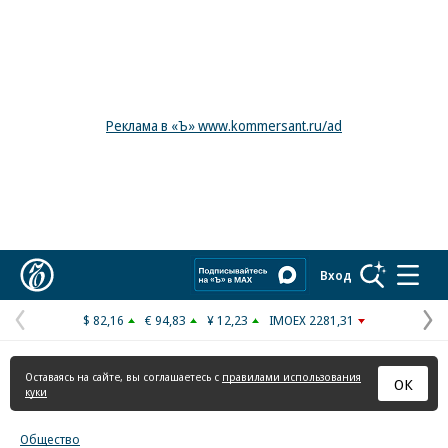
Реклама в «Ъ» www.kommersant.ru/ad
Коммерсантъ
Вход
$ 82,16
€ 94,83
¥ 12,23
IMOEX 2281,31
Предыдущая
С
страница
с
Оставаясь на сайте, вы соглашаетесь с
правилами использования
ОК
куки
Общество