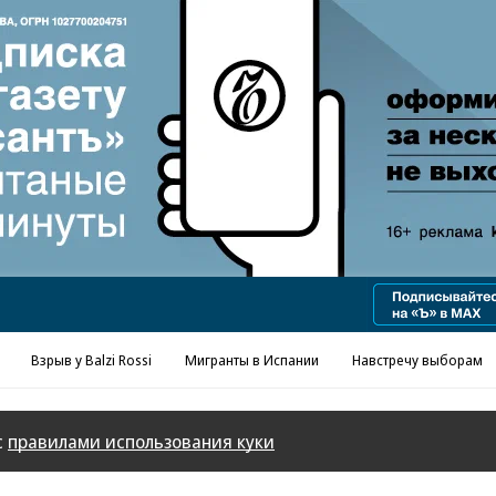
Реклама в «Ъ» www.kommersant.ru/ad
Взрыв у Balzi Rossi
Мигранты в Испании
Навстречу выборам
с
правилами использования куки