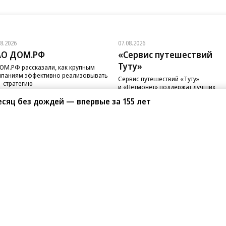
08.2026
07.08.2026
АО ДОМ.РФ
«Сервис путешествий
Туту»
ОМ.РФ рассказали, как крупным
паниям эффективно реализовывать
Сервис путешествий «Туту»
-стратегию
и «Нетмонет» поддержат лучших
сотрудников российских отелей
сяц без дождей — впервые за 155 лет
санте»
Реклама
Обратная связь
Вакансии
Правовая информация
Android
E-mail рассылки
реулок д. 41,
тел. +7 (495) 797-69-70.
Партнерские проекты/матери
«Промо» и «Официальное со