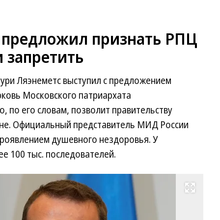
 предложил признать РПЦ
 запретить
аури Ляэнеметс выступил с предложением
рковь Московского патриархата
, по его словам, позволит правительству
ане. Официальный представитель МИД России
проявлением душевного нездоровья. У
ее 100 тыс. последователей.
Развернуть на весь экран
Ла