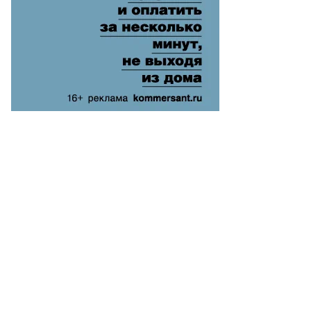
энеметс
то:
arek
kolowski
P