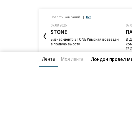
Новости компаний
Все
07.08.2026
07.
STONE
П
Бизнес-центр STONE Римская возведен
В Д
в полную высоту
ком
ESG
Лента
Моя лента
Лондон провел ме
Благотворительный фонд
О «Коммер
Архив
Контакты
18+ реклама
© АО «Коммерсантъ». 127006, Москва, Оружейный пе