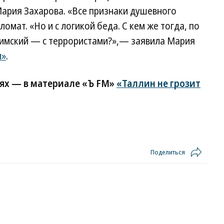
ария Захарова. «Все признаки душевного
мат. «Но и с логикой беда. С кем же тогда, по
Римский — с террористами?»,— заявила Мария
и»
.
ях — в материале «Ъ FM»
«Таллин не грозит
Поделиться