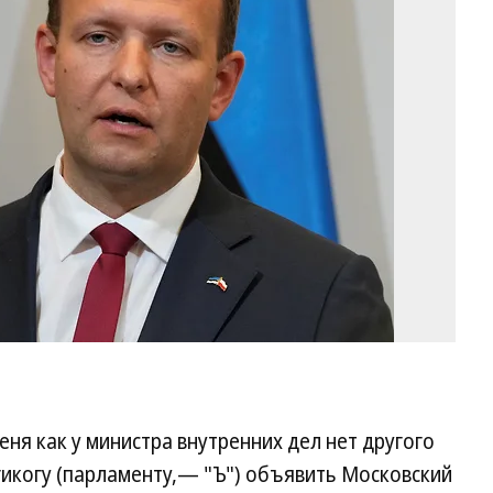
Ля
Фо
Cz
So
/
A
ня как у министра внутренних дел нет другого
гикогу (парламенту,— "Ъ") объявить Московский