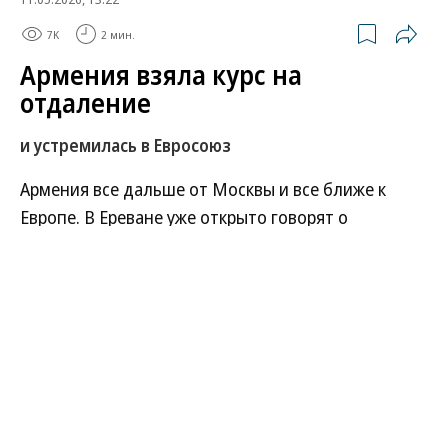
7K
2 мин.
Армения взяла курс на
отдаление
и устремилась в Евросоюз
Армения все дальше от Москвы и все ближе к
Европе. В Ереване уже открыто говорят о
«европейских стремлениях», в Кремле требуют
разъяснений после визита Владимира
Зеленского, а Владимир Путин рассуждает о
возможном «разводе» Армении с ЕАЭС.
Развернуть на