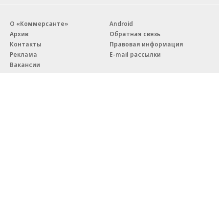
О «Коммерсанте»
Android
Архив
Обратная связь
Контакты
Правовая информация
Реклама
E-mail рассылки
Вакансии
18+
© АО «Коммерсантъ». 127006, Москва, Оружейный переулок д. 41,
тел. +7 (495) 797-69-70.
Сетевое издание «Коммерсантъ» (доменное имя сайта:
kommersant.ru) зарегистрировано Федеральной службой
по надзору в сфере связи, информационных технологий и массовых
коммуникаций (Роскомнадзор), регистрационный номер и дата
принятия решения о регистрации: серия
Эл № ФС77-76922
от 11 октября 2019 г.
Партнерские проекты/материалы, новости компаний, материалы
с пометкой «Промо» и «Официальное сообщение» опубликованы
на коммерческой основе.