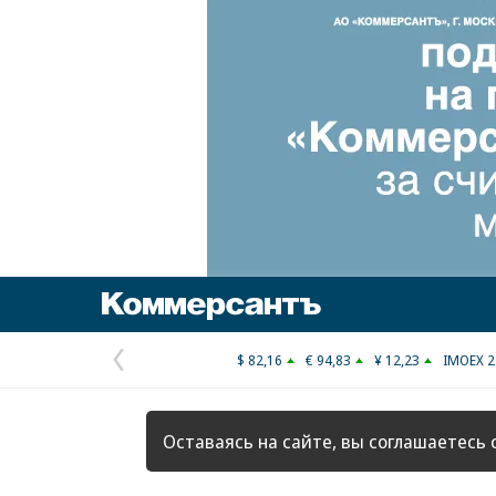
Коммерсантъ
$ 82,16
€ 94,83
¥ 12,23
IMOEX 2
Предыдущая
страница
Оставаясь на сайте, вы соглашаетесь 