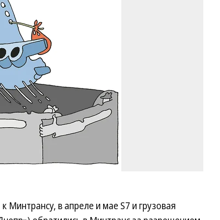
Ри
Ви
Чу
Ко
 к Минтрансу, в апреле и мае S7 и грузовая