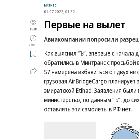
Бизнес
01.07.2022, 01:30
Первые на вылет
153K
Авиакомпании попросили разреше
3 мин.
Как выяснил “Ъ”, впервые с начала 
обратились в Минтранс с просьбой
S7 намерена избавиться от двух не
грузовая AirBridgeCargo планирует
эмиратской Etihad. Заявления были 
министерство, по данным “Ъ”, до си
оставлять эти самолеты в РФ нет.