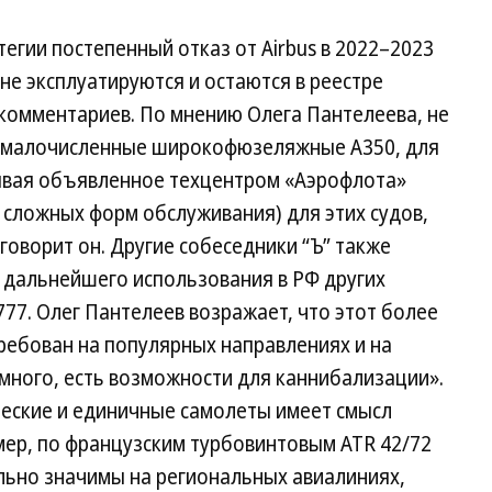
тегии постепенный отказ от Airbus в 2022–2023
 не эксплуатируются и остаются в реестре
 комментариев. По мнению Олега Пантелеева, не
, малочисленные широкофюзеляжные А350, для
тывая объявленное техцентром «Аэрофлота»
з сложных форм обслуживания) для этих судов,
 говорит он. Другие собеседники “Ъ” также
дальнейшего использования в РФ других
77. Олег Пантелеев возражает, что этот более
ребован на популярных направлениях и на
 много, есть возможности для каннибализации».
ческие и единичные самолеты имеет смысл
мер, по французским турбовинтовым ATR 42/72
льно значимы на региональных авиалиниях,