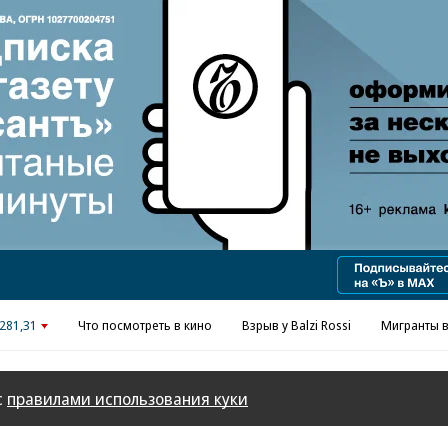
Реклама в «Ъ» www.kommersant.ru/ad
281,31
Что посмотреть в кино
Взрыв у Balzi Rossi
Мигранты в
с
правилами использования куки