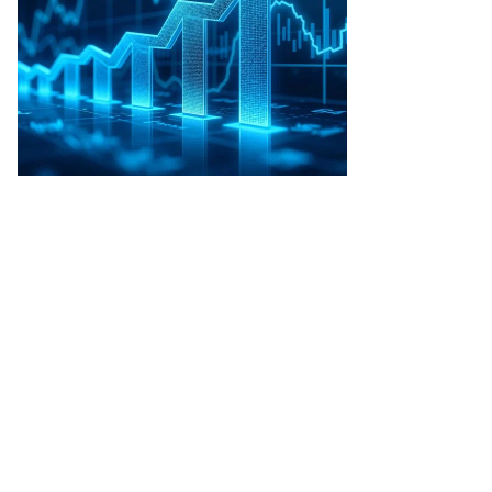
сунок:
ктор
мачев,
ммерсантъ