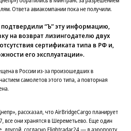
а-Днепр») обратились в Минтранс за разрешением
лям. Ответа авиакомпании пока не получили.
es подтвердили “Ъ” эту информацию,
вку на возврат лизингодателю двух
отсутствия сертификата типа в РФ и,
жности его эксплуатации».
ещена в России из-за произошедших в
частием самолетов этого типа, а повторная
ена.
Днепр», рассказал, что AirBridgeCargo планирует
47, все они хранятся в Шереметьево. Еще один
, другой, согласно Flightradar24,— в аэропорту