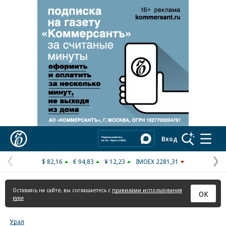
Реклама в «Ъ» www.kommersant.ru/ad
Коммерсантъ
Вход
$ 82,16
€ 94,83
¥ 12,23
IMOEX 2281,31
Предыдущая
С
страница
с
Оставаясь на сайте, вы соглашаетесь с
правилами использования
ОК
куки
Урал