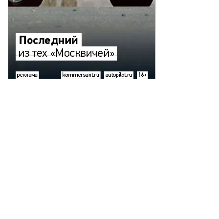
лявиев
де
то:
ИА
вости