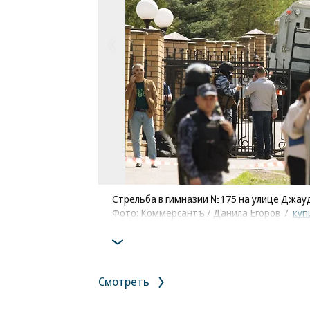
Стрельба в гимназии №175 на улице Джауд
Фото: Коммерсантъ / Данила Егоров
/
куп
Смотреть