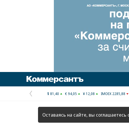
Коммерсантъ
$ 81,40
€ 94,05
¥ 12,08
IMOEX 2285,88
Предыдущая
страница
Оставаясь на сайте, вы соглашаетесь 