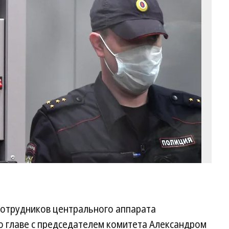
Га
в
су
Фо
Р
Но
 сотрудников центрального аппарата
о главе с председателем комитета Александром