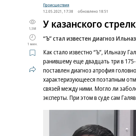
Происшествия
12.05.2021, 17:38
обновлено 18:51
У казанского стрел
1,5M
“Ъ” стал известен диагноз Ильна
1 мин.
Как стало известно “Ъ”, Ильназу Га
ранившему еще двадцать три в 175-
поставлен диагноз атрофия головно
характеризующееся поэтапным отм
связей между ними. Могло ли забол
эксперты. При этом в суде сам Галя