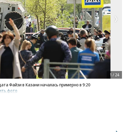
1
/
24
ата Файзи в Казани началась примерно в 9:20
ить фото