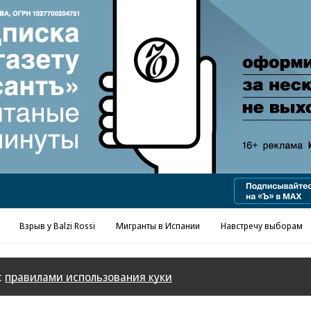
Реклама в «Ъ» www.kommersant.ru/ad
Взрыв у Balzi Rossi
Мигранты в Испании
Навстречу выборам
с
правилами использования куки