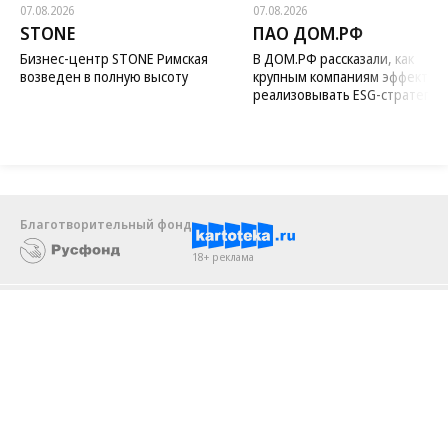
Новости компаний
Все
07.08.2026
07.08.2026
STONE
ПАО ДОМ.РФ
Бизнес-центр STONE Римская
В ДОМ.РФ рассказали, как
возведен в полную высоту
крупным компаниям эффектив
реализовывать ESG-стратегию
Благотворительный фонд
18+ реклама
О «Коммерсанте»
Android
Архив
Обратная связь
Контакты
Правовая информация
Реклама
E-mail рассылки
Вакансии