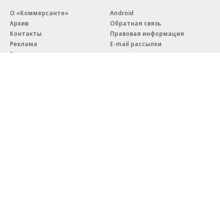
О «Коммерсанте»
Android
Архив
Обратная связь
Контакты
Правовая информация
Реклама
E-mail рассылки
Вакансии
18+
© АО «Коммерсантъ». 127006, Москва, Оружейный переулок д. 41,
тел. +7 (495) 797-69-70.
Сетевое издание «Коммерсантъ» (доменное имя сайта:
kommersant.ru) зарегистрировано Федеральной службой
по надзору в сфере связи, информационных технологий и массовых
коммуникаций (Роскомнадзор), регистрационный номер и дата
принятия решения о регистрации: серия
Эл № ФС77-76922
от 11 октября 2019 г.
Партнерские проекты/материалы, новости компаний, материалы
с пометкой «Промо» и «Официальное сообщение» опубликованы
на коммерческой основе.