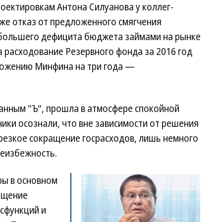
роектировкам Антона Силуанова у коллег-
аже отказ от предложенного смягчения
 большего дефицита бюджета займами на рынке
 расходование Резервного фонда за 2016 год
дложению Минфина на три года —
анным "Ъ", прошла в атмосфере спокойной
ники осознали, что вне зависимости от решения
 резкое сокращение госрасходов, лишь немного
еизбежность.
ры в основном
ащение
осфункций и