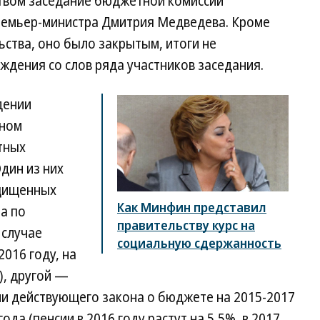
твом заседание бюджетной комиссии
ремьер-министра Дмитрия Медведева. Кроме
ьства, оно было закрытым, итоги не
ждения со слов ряда участников заседания.
дении
ином
тных
Один из них
ащищенных
Как Минфин представил
а по
правительству курс на
 случае
социальную сдержанность
016 году, на
у), другой —
и действующего закона о бюджете на 2015-2017
да (пенсии в 2016 году растут на 5,5%, в 2017