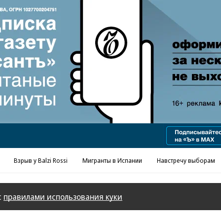
Реклама в «Ъ» www.kommersant.ru/ad
Взрыв у Balzi Rossi
Мигранты в Испании
Навстречу выборам
с
правилами использования куки