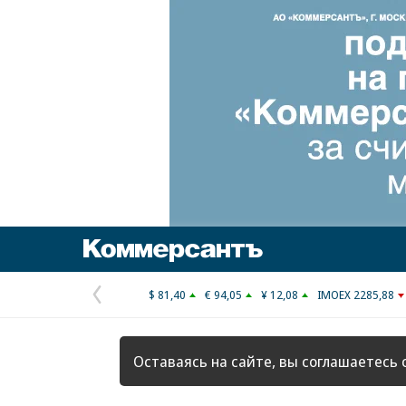
Коммерсантъ
$ 81,40
€ 94,05
¥ 12,08
IMOEX 2285,88
Предыдущая
страница
Оставаясь на сайте, вы соглашаетесь 