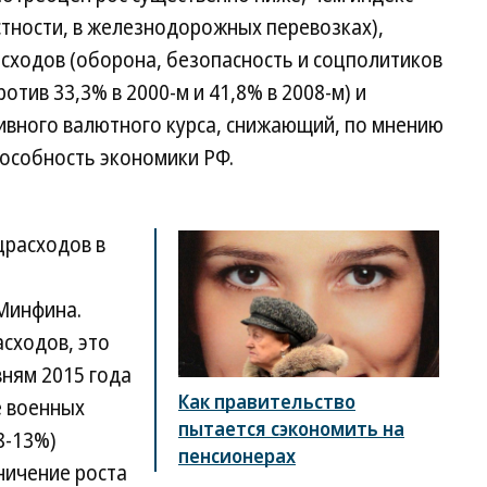
астности, в железнодорожных перевозках),
сходов (оборона, безопасность и соцполитиков
отив 33,3% в 2000-м и 41,8% в 2008-м) и
ивного валютного курса, снижающий, по мнению
особность экономики РФ.
црасходов в
Минфина.
сходов, это
вням 2015 года
Как правительство
е военных
пытается сэкономить на
8-13%)
пенсионерах
ничение роста