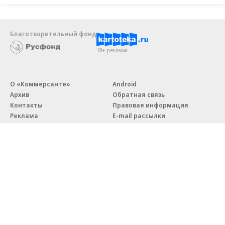
Благотворительный фонд
18+ реклама
О «Коммерсанте»
Android
Архив
Обратная связь
Контакты
Правовая информация
Реклама
E-mail рассылки
Вакансии
18+
© АО «Коммерсантъ». 127006, Москва, Оружейный переулок д. 41,
тел. +7 (495) 797-69-70.
Сетевое издание «Коммерсантъ» (доменное имя сайта:
kommersant.ru) зарегистрировано Федеральной службой
по надзору в сфере связи, информационных технологий и массовых