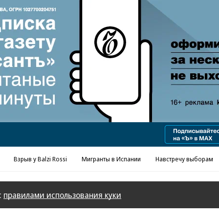
Реклама в «Ъ» www.kommersant.ru/ad
Взрыв у Balzi Rossi
Мигранты в Испании
Навстречу выборам
с
правилами использования куки