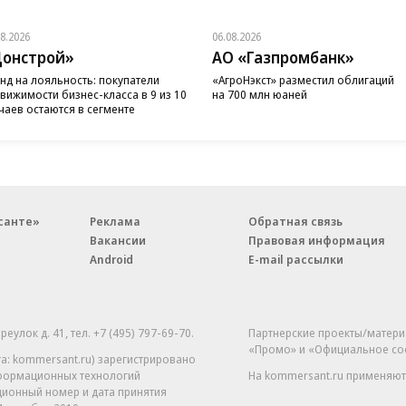
08.2026
06.08.2026
онстрой»
АО «Газпромбанк»
нд на лояльность: покупатели
«АгроНэкст» разместил облигаций
вижимости бизнес-класса в 9 из 10
на 700 млн юаней
чаев остаются в сегменте
санте»
Реклама
Обратная связь
Вакансии
Правовая информация
Android
E-mail рассылки
реулок д. 41,
тел. +7 (495) 797-69-70.
Партнерские проекты/матери
«Промо» и «Официальное со
а: kommersant.ru) зарегистрировано
нформационных технологий
На kommersant.ru применяют
ционный номер и дата принятия