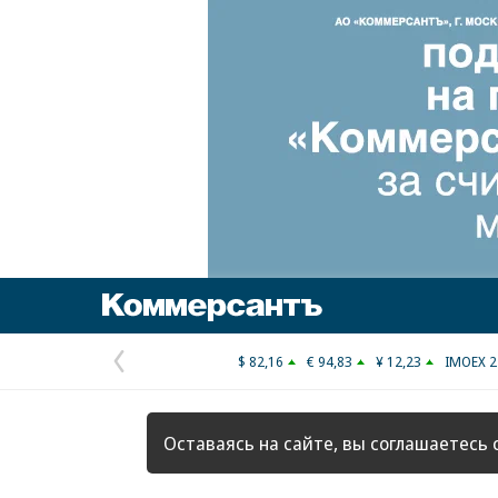
Коммерсантъ
$ 82,16
€ 94,83
¥ 12,23
IMOEX 2
Предыдущая
страница
Оставаясь на сайте, вы соглашаетесь 