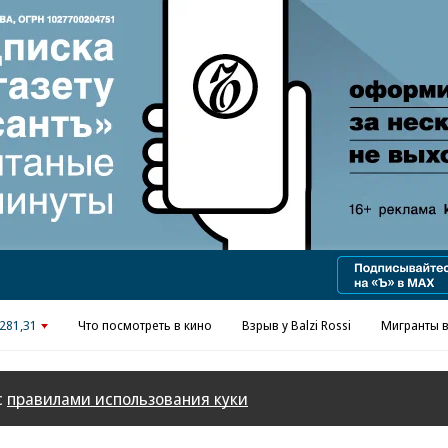
Реклама в «Ъ» www.kommersant.ru/ad
281,31
Что посмотреть в кино
Взрыв у Balzi Rossi
Мигранты в
с
правилами использования куки