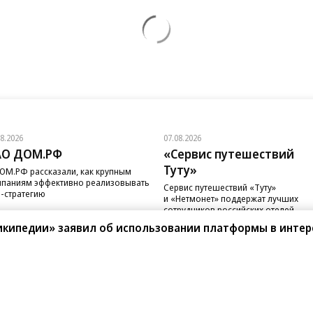
08.2026
07.08.2026
АО ДОМ.РФ
«Сервис путешествий
Туту»
ОМ.РФ рассказали, как крупным
паниям эффективно реализовывать
Сервис путешествий «Туту»
-стратегию
и «Нетмонет» поддержат лучших
сотрудников российских отелей
икипедии» заявил об использовании платформы в интер
санте»
Реклама
Обратная связь
Вакансии
Правовая информация