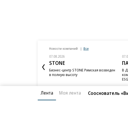
Новости компаний
Все
07.08.2026
07.
STONE
П
Бизнес-центр STONE Римская возведен
В Д
в полную высоту
ком
ESG
Лента
Моя лента
Сооснователь «В
Благотворительный фонд
О «Коммер
Архив