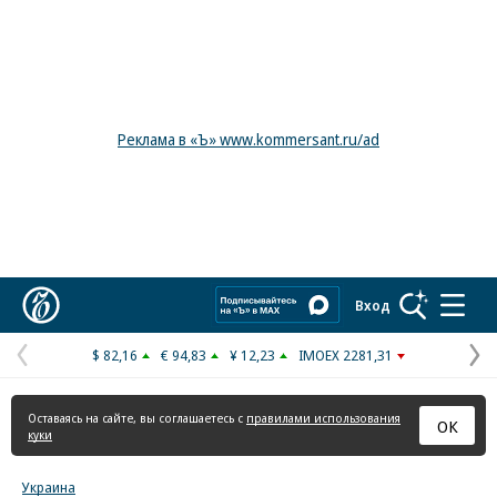
Реклама в «Ъ» www.kommersant.ru/ad
Коммерсантъ
Вход
$ 82,16
€ 94,83
¥ 12,23
IMOEX 2281,31
Предыдущая
С
страница
с
Оставаясь на сайте, вы соглашаетесь с
правилами использования
ОК
куки
Украина