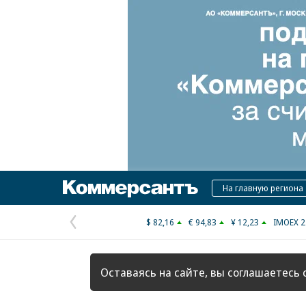
Коммерсантъ
На главную региона
$ 82,16
€ 94,83
¥ 12,23
IMOEX 2
Предыдущая
страница
Оставаясь на сайте, вы соглашаетесь 