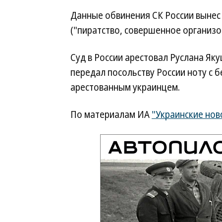
Данные обвинения СК России вынес п
("пиратство, совершенное организо
Суд в России арестовал Руслана Як
передал посольству России ноту с б
арестованным украинцем.
По материалам ИА
"Украинские нов