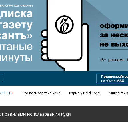
Реклама в «Ъ» www.kommersant.ru/ad
281,31
Что посмотреть в кино
Взрыв у Balzi Rossi
Мигранты в
с
правилами использования куки