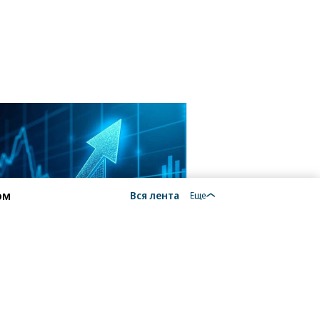
ом
Вся лента
Еще