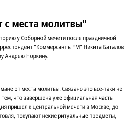
 с места молитвы"
торию у Соборной мечети после праздничной
орреспондент "Коммерсантъ FM" Никита Баталов
у Андрею Норкину.
мане от места молитвы. Связано это все-таки не
с тем, что завершена уже официальная часть
одня пришел к центральной мечети в Москве, до
орговля, покупают некие ритуальные предметы,