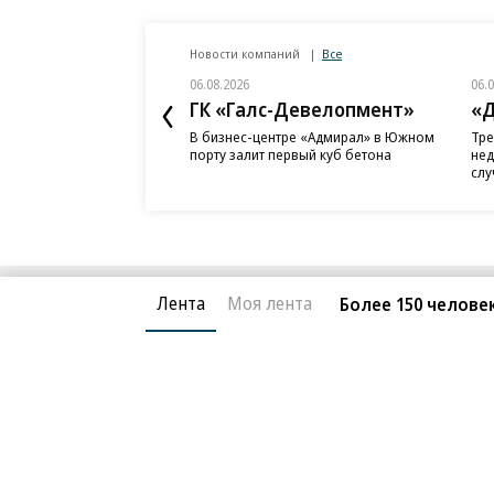
Новости компаний
Все
06.08.2026
06.
ГК «Галс-Девелопмент»
«Д
В бизнес-центре «Адмирал» в Южном
Тре
порту залит первый куб бетона
нед
слу
Лента
Моя лента
Более 150 челове
Благотворительный фонд
О «Коммер
Архив
Контакты
18+ реклама
© АО «Коммерсантъ». 127006, Москва, Оружейный пе
Сетевое издание «Коммерсантъ» (доменное имя сайт