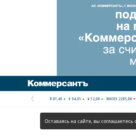
Коммерсантъ
$ 81,40
€ 94,05
¥ 12,08
IMOEX 2285,88
Предыдущая
страница
Оставаясь на сайте, вы соглашаетесь 