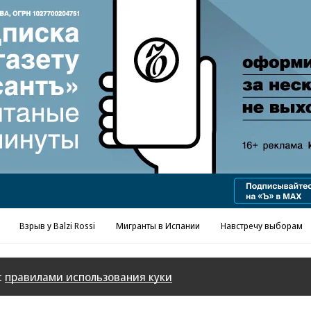
Реклама в «Ъ» www.kommersant.ru/ad
Взрыв у Balzi Rossi
Мигранты в Испании
Навстречу выборам
с
правилами использования куки