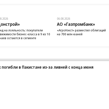
08.2026
06.08.2026
онстрой»
АО «Газпромбанк»
нд на лояльность: покупатели
«АгроНэкст» разместил облигаций
вижимости бизнес-класса в 9 из 10
на 700 млн юаней
чаев остаются в сегменте
к погибли в Пакистане из-за ливней с конца июня
санте»
Реклама
Обратная связь
Вакансии
Правовая информация
Android
E-mail рассылки
реулок д. 41,
тел. +7 (495) 797-69-70.
Партнерские проекты/матери
«Промо» и «Официальное со
а: kommersant.ru) зарегистрировано